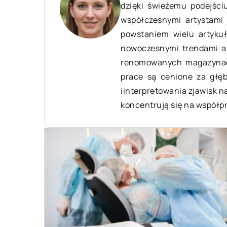
dzięki świeżemu podejści
współczesnymi artystam
19 maja 2024
powstaniem wielu artykuł
nowoczesnymi trendami ar
Dlaczego warto sięgać po zioła do
renomowanych magazynach
parzenia?
prace są cenione za głęb
iinterpretowania zjawisk na
Odkryj korzyści płynące z parzenia
koncentrują się na współp
ziół. Artykuł podkreśla znaczenie ziół
w diecie, ich korzyści dla zdrowia i
podpowiada, jakie zioła warto wybrać
do parzenia.