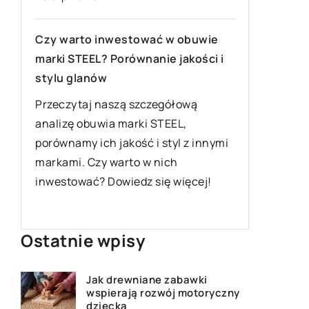
westować w obuwie
19 maja 2024
orównanie jakości i
Dlaczego warto sięgać po zio
parzenia?
zą szczegółową
 marki STEEL,
Odkryj korzyści płynące z parz
akość i styl z innymi
ziół. Artykuł podkreśla znaczen
arto w nich
w diecie, ich korzyści dla zdrow
wiedz się więcej!
podpowiada, jakie zioła warto
do parzenia.
Ostatnie wpisy
Jak drewniane zabawki
wspierają rozwój motoryczny
dziecka