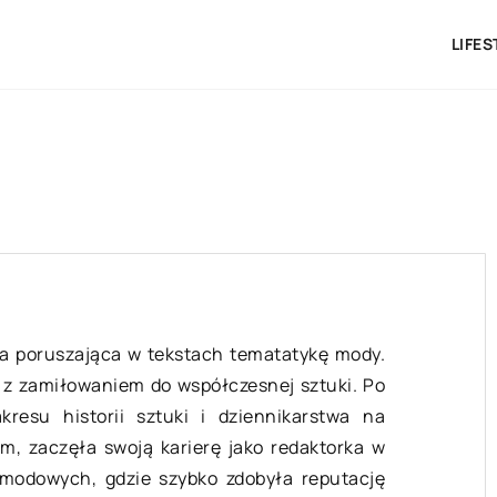
LIFES
STYLIZACJE
MODA
ka poruszająca w tekstach tematatykę mody.
u z zamiłowaniem do współczesnej sztuki. Po
resu historii sztuki i dziennikarstwa na
m, zaczęła swoją karierę jako redaktorka w
odowych, gdzie szybko zdobyła reputację
1 sierpnia 2024