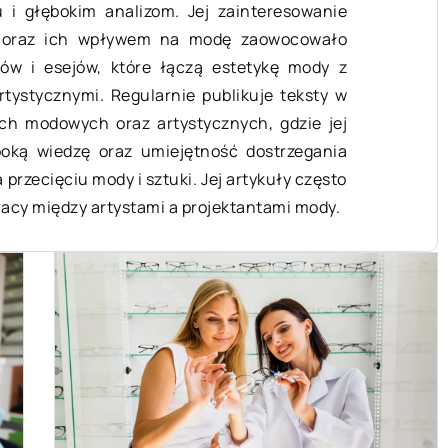
u i głębokim analizom. Jej zainteresowanie
23 marca 2024
i oraz ich wpływem na modę zaowocowało
Czy warto in
ów i esejów, które łączą estetykę mody z
marki STEEL? P
Kreowanie własnego stylu:
tystycznymi. Regularnie publikuje teksty w
stylu glanów
poradnik dla początkujących
 modowych oraz artystycznych, gdzie jej
oką wiedzę oraz umiejętność dostrzegania
Przeczytaj nas
Poznaj tajniki kreowania własnego
 przecięciu mody i sztuki. Jej artykuły często
analizę obuwia
stylu. Dowiedz się, jak efektywnie
racy między artystami a projektantami mody.
porównamy ich j
tworzyć i modyfikować go, aby w
markami. Czy w
pełni odzwierciedlał Twoją
inwestować? Do
osobowość i styl życia.