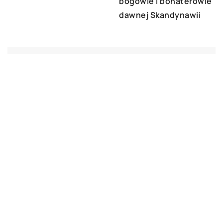
bogowie i bohaterowie
dawnej Skandynawii
DODAJ KOMENTARZ