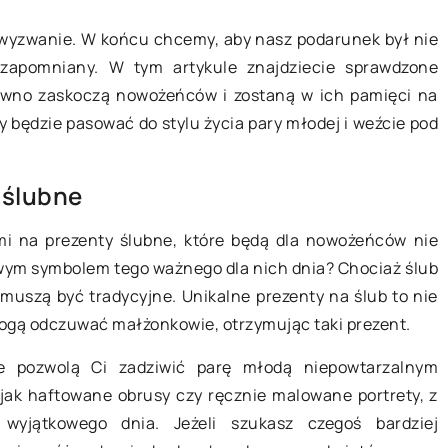
a wyzwanie. W końcu chcemy, aby nasz podarunek był nie
iezapomniany. W tym artykule znajdziecie sprawdzone
ewno zaskoczą nowożeńców i zostaną w ich pamięci na
ry będzie pasować do stylu życia pary młodej i weźcie pod
13 maja 2026
na rozwijanie
Jak wybrać idealną kreację na ślub
 ślubne
tycznych dzieci
swojego dziecka?
i na prezenty ślubne, które będą dla nowożeńców nie
e warsztaty
Znajdź perfekcyjną kreację na ślub
owym symbolem tego ważnego dla nich dnia? Chociaż ślub
ne warsztaty
swojego dziecka, która łączy styl z
 muszą być tradycyjne. Unikalne prezenty na ślub to nie
janiu zdolności
komfortem. Poznaj kluczowe
 mogą odczuwać małżonkowie, otrzymując taki prezent.
, poprzez
czynniki przy wyborze stroju oraz
Dowiedz się,
trendy w modzie ślubnej i formalnej
re pozwolą Ci zadziwić parę młodą niepowtarzalnym
 z angażowania
\n
 jak haftowane obrusy czy ręcznie malowane portrety, z
ajęcia w okresie
wyjątkowego dnia. Jeżeli szukasz czegoś bardziej