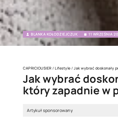
BLANKA KOŁODZIEJCZUK
11 WRZEŚNIA 2
CAPRICIOUSIER
/
Lifestyle
/
Jak wybrać doskonały p
Jak wybrać doskon
który zapadnie w
A
INNE
Artykuł sponsorowany