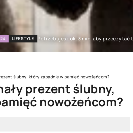
Potrzebujesz ok. 3 min. aby przeczytać 
024
LIFESTYLE
rezent ślubny, który zapadnie w pamięć nowożeńcom?
ały prezent ślubny,
 pamięć nowożeńcom?
MODA