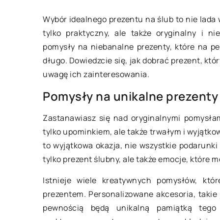
Wybór idealnego prezentu na ślub to nie lad
tylko praktyczny, ale także oryginalny i n
pomysły na niebanalne prezenty, które na p
długo. Dowiedzcie się, jak dobrać prezent, któ
ześnia 2023
15 października 2025
uwagę ich zainteresowania.
dobrze dobrać obuwie na
Kreatywne sposoby 
Pomysły na unikalne prezenty
czowe dni dla Twojej
umiejętności artys
Zastanawiasz się nad oryginalnymi pomysłam
echy?
poprzez świąteczn
tylko upominkiem, ale także trwałym i wyjątk
onaj się, jakie obuwie na
Odkryj, jak świątecz
to wyjątkowa okazja, nie wszystkie podarunki
czowe dni będzie
mogą pomóc w rozwi
tylko prezent ślubny, ale także emocje, które
dpowiedniejsze dla Twojego
artystycznych dzieci
cka. Poradnik z praktycznymi
zabawę i twórczość. 
Istnieje wiele kreatywnych pomysłów, któ
zówkami dotyczącymi komfortu,
jakie korzyści płyną
prezentem. Personalizowane akcesoria, takie
ieczeństwa i materiałów.
dzieci w kreatywne z
pewnością będą unikalną pamiątką tego 