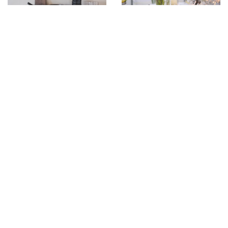
8 maja 2023
5 czerwca 2023
Rodzaje ceramiki
Magiczna atmosfera i
wszechstronne
możliwości: Impreza w
hali namiotowej
DODAJ KOMENTARZ