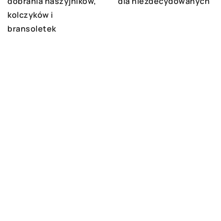
dla niezdecydowanych
dobrania naszyjników,
kolczyków i
bransoletek
DODAJ KOMENTARZ