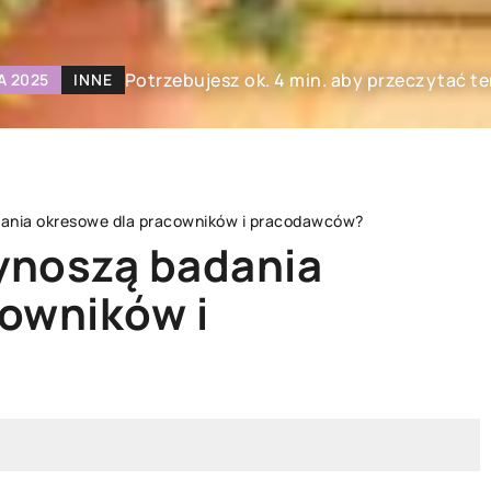
Potrzebujesz ok. 4 min. aby przeczytać te
A 2025
INNE
adania okresowe dla pracowników i pracodawców?
zynoszą badania
owników i
URODA