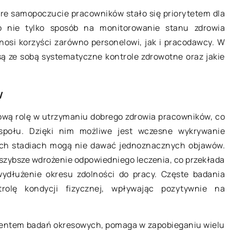
bre samopoczucie pracowników stało się priorytetem dla
o nie tylko sposób na monitorowanie stanu zdrowia
10 maja 2026
ynosi korzyści zarówno personelowi, jak i pracodawcy. W
iosą ze sobą systematyczne kontrole zdrowotne oraz jakie
 i włosy podczas
Jakie są korzyści i ograniczenia
refy
laserowego usuwania rozstępów
w
Odkryj zalety i ograniczenia
ie chronić skórę i
laserowego usuwania rozstępów.
ową rolę w utrzymaniu dobrego zdrowia pracowników, co
óży do różnych
Dowiedz się, jak działa ten zabieg,
społu. Dzięki nim możliwe jest wczesne wykrywanie
. Poznaj
jakie są jego efekty oraz na co wart
ch stadiach mogą nie dawać jednoznacznych objawów.
ki
zwrócić uwagę przed podjęciem
szybsze wdrożenie odpowiedniego leczenia, co przekłada
e pomogą
decyzji o jego zastosowaniu.
wydłużenie okresu zdolności do pracy. Częste badania
gląd niezależnie
trolę kondycji fizycznej, wpływając pozytywnie na
ementem badań okresowych, pomaga w zapobieganiu wielu