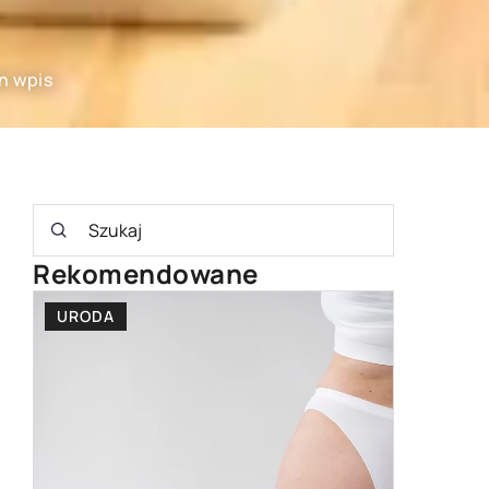
n wpis
Rekomendowane
URODA
PODRÓŻ