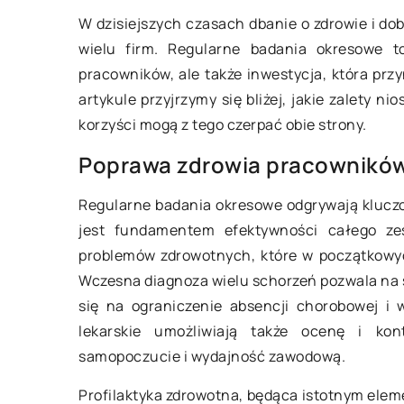
W dzisiejszych czasach dbanie o zdrowie i do
wielu firm. Regularne badania okresowe t
tego 2025
14 czerwca 2025
pracowników, ale także inwestycja, która prz
artykule przyjrzymy się bliżej, jakie zalety n
 korzyści dla zdrowia skóry
Jak zadbać o skórę
korzyści mogą z tego czerpać obie strony.
ie ze sobą mezoterapia
podróży w różne st
Poprawa zdrowia pracownikó
wa?
klimatyczne?
j zalety mezoterapii igłowej w
Odkryj, jak skuteczn
Regularne badania okresowe odgrywają klucz
gnacji skóry. Dowiedz się, jak
włosy podczas podr
jest fundamentem efektywności całego ze
zabieg może poprawić kondycję
stref klimatycznych
problemów zdrowotnych, które w początkowy
j skóry, nawilżyć ją i
praktyczne wskazów
Wczesna diagnoza wielu schorzeń pozwala na 
ukować oznaki starzenia.
pielęgnacyjne, któr
się na ograniczenie absencji chorobowej i 
zachować zdrowy wy
lekarskie umożliwiają także ocenę i kon
od pogody.
samopoczucie i wydajność zawodową.
Profilaktyka zdrowotna, będąca istotnym el