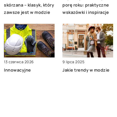
porę roku: praktyczne
skórzana – klasyk, który
wskazówki i inspiracje
zawsze jest w modzie
13 czerwca 2026
9 lipca 2025
Innowacyjne
Jakie trendy w modzie
rozwiązania w odzieży
mogą odmienić Twój
ochronnej dla
styl tej jesieni?
zwiększenia
bezpieczeństwa pracy