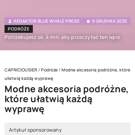
REDAKTOR BLUE WHALE PRESS
9 GRUDNIA 2025
PODRÓŻE
Potrzebujesz ok. 4 min. aby przeczytać ten wpis
CAPRICIOUSIER
/
Podróże
/
Modne akcesoria podróżne, które
ułatwią każdą wyprawę
Modne akcesoria podróżne,
które ułatwią każdą
wyprawę
Artykuł sponsorowany